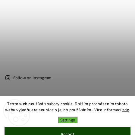
Follow on Instagram
Tento web používá soubory cookie. Dalším procházením tohoto
Facebook
Instagram
webu vyjadřujete souhlas s jejich používáním.. Více informací
zde
.
Settings
Copyright 2026
Bosa
. All rights reserved.
Edit cookie settings
Accept
Created by
Shoptet
| Design
Shoptak.cz