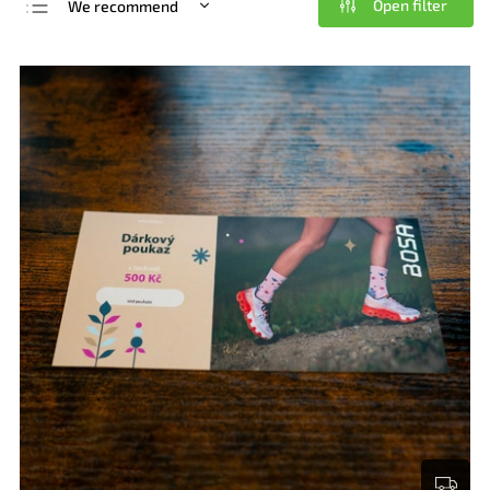
Open filter
We recommend
Least expensive
Most expensive
Bestsellers
Alphabetically