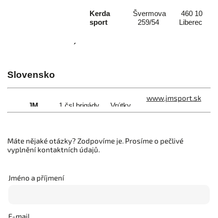
Kerda
Švermova
460 10
sport
259/54
Liberec
JIHOMORAVSKÝ
KRAJ
Slovensko
Moravia
Orlí 27, 602
Brno-střed
outdoor
00
www.jmsport.sk
JM
1.čsl.brigády
Vrútky,
sport
17
038 61
MORAVSKOSLEZSKÝ
Máte nějaké otázky? Zodpovíme je. Prosíme o pečlivé
Politických
Frýdek
Běž.cz
vyplnění kontaktních údajů.
obětí 2238
Místek
Mariánské
Ostrava -
Jméno a příjmení
Letsport
náměstí
Mariánské
461/4
hory
E-mail
STŘEDOČESKÝ