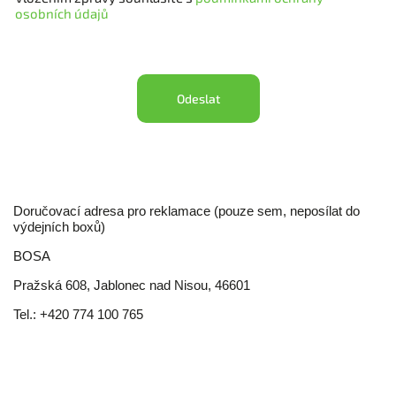
ZLÍNSKÝ KRAJ
osobních údajů
Doktora
GRANDE
763 26
Veselého
SPORT
Luhačovice
177
Odeslat
Doručovací adresa pro reklamace (pouze sem, neposílat do
výdejních boxů)
BOSA
Pražská 608, Jablonec nad Nisou, 46601
Tel.: +420 774 100 765