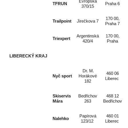
Evropská
TFRUN
Praha 6
370/15
170 00,
Trailpoint
Jirečkova 7
Praha 7
Argentinská
170 00,
Triexpert
420/4
Praha
LIBERECKÝ
KRAJ
Dr. M.
460 06
Nyč sport
Horákové
Liberec
182
Skiservis
Bedřichov
468 12
Mára
263
Bedřichov
Papírová
460 01
Nalehko
123/12
Liberec