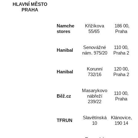
HLAVNÍ MĚSTO
PRAHA
Namche
Křižíkova
186 00,
stores
55/65
Praha
Senovážné
110 00,
Hanibal
nám. 975/20
Praha 2
Korunní
120 00,
Hanibal
732/16
Praha 2
Masarykovo
110 00,
Běž.cz
nábřeží
Praha
239/22
Slavětínská
Klánovice,
TFRUN
10
190 14