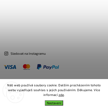
Sledovat na Instagramu
Náš web používá soubory cookie. Dalším procházením tohoto
Facebook
Instagram
webu vyjadřuješ souhlas s jejich používáním. Děkujeme. Více
informací
zde
.
Copyright 2026
Bosa
. Všechna práva vyhrazena.
Nastavení
Upravit nastavení cookies