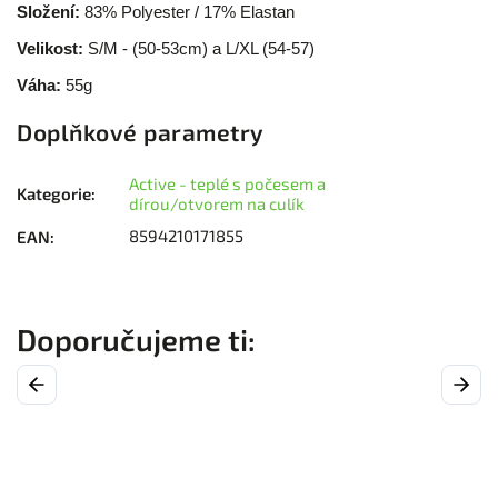
Složení:
83% Polyester / 17% Elastan
Velikost:
S/M - (50-53cm) a L/XL (54-57)
Váha:
55g
Doplňkové parametry
Active - teplé s počesem a
Kategorie
:
dírou/otvorem na culík
8594210171855
EAN
:
Previous
Next