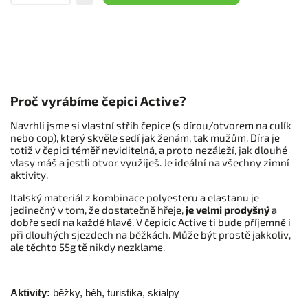
Proč vyrábíme čepici Active?
Navrhli jsme si vlastní střih čepice (s dírou/otvorem na culík
nebo cop), který skvěle sedí jak ženám, tak mužům. Díra je
totiž v čepici téměř neviditelná, a proto nezáleží, jak dlouhé
vlasy máš a jestli otvor využiješ. Je ideální na všechny zimní
aktivity.
Italský materiál z kombinace polyesteru a elastanu je
jedinečný v tom, že dostatečně hřeje,
je velmi prodyšný
a
dobře sedí na každé hlavě. V čepicic Active ti bude příjemně i
při dlouhých sjezdech na běžkách. Může být prostě jakkoliv,
ale těchto 55g tě nikdy nezklame.
Aktivity:
běžky, běh, turistika, skialpy