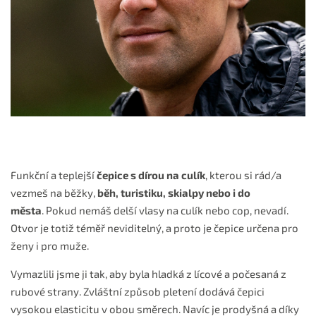
Funkční a teplejší
čepice s dírou na culík
, kterou si rád/a
vezmeš na běžky,
běh, turistiku, skialpy nebo i do
města
. Pokud nemáš delší vlasy na culík nebo cop, nevadí.
Otvor je totiž téměř neviditelný, a proto je čepice určena pro
ženy i pro muže.
Vymazlili jsme ji tak, aby byla hladká z lícové a počesaná z
rubové strany. Zvláštní způsob pletení dodává čepici
vysokou elasticitu v obou směrech.
Navíc je prodyšná a díky