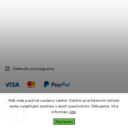
Sledovat na Instagramu
Náš web používá soubory cookie. Dalším procházením tohoto
webu vyjadřuješ souhlas s jejich používáním. Děkujeme. Více
Facebook
Instagram
informací
zde
.
Nastavení
Copyright 2026
Bosa
. Všechna práva vyhrazena.