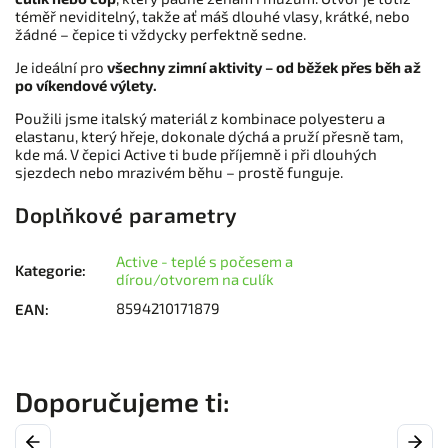
téměř neviditelný, takže ať máš dlouhé vlasy, krátké, nebo
žádné – čepice ti vždycky perfektně sedne.
Je ideální pro
všechny zimní aktivity – od běžek přes běh až
po víkendové výlety.
Použili jsme italský materiál z kombinace polyesteru a
elastanu, který hřeje, dokonale dýchá a pruží přesně tam,
kde má. V čepici Active ti bude příjemně i při dlouhých
sjezdech nebo mrazivém běhu – prostě funguje.
Doplňkové parametry
Active - teplé s počesem a
Kategorie
:
dírou/otvorem na culík
8594210171879
EAN
:
Previous
Next