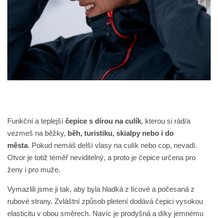
Funkční a teplejší
čepice s dírou na culík
, kterou si rád/a
vezmeš na běžky,
běh, turistiku, skialpy nebo i do
města
. Pokud nemáš delší vlasy na culík nebo cop, nevadí.
Otvor je totiž téměř neviditelný, a proto je čepice určena pro
ženy i pro muže.
Vymazlili jsme ji tak, aby byla hladká z lícové a počesaná z
rubové strany. Zvláštní způsob pletení dodává čepici vysokou
elasticitu v obou směrech.
Navíc je prodyšná a díky jemnému