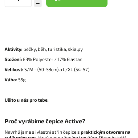
Aktivity:
běžky, běh, turistika, skialpy
Složení:
83% Polyester / 17% Elastan
Velikost:
S/M - (50-53cm) a L/XL (54-57)
Váha:
55g
Ušito u nás pro tebe.
Proč vyrábíme čepice Active?
Navrhli jsme si vlastní střih čepice s
praktickým otvorem na
culík nebo cop
, který padne ženám i mužům. Otvor je totiž