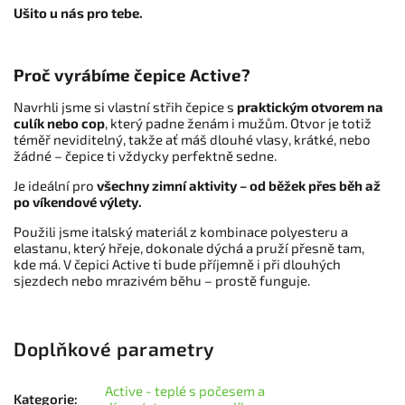
Ušito u nás pro tebe.
Proč vyrábíme čepice Active?
Navrhli jsme si vlastní střih čepice s
praktickým otvorem na
culík nebo cop
, který padne ženám i mužům. Otvor je totiž
téměř neviditelný, takže ať máš dlouhé vlasy, krátké, nebo
žádné – čepice ti vždycky perfektně sedne.
Je ideální pro
všechny zimní aktivity – od běžek přes běh až
po víkendové výlety.
Použili jsme italský materiál z kombinace polyesteru a
elastanu, který hřeje, dokonale dýchá a pruží přesně tam,
kde má. V čepici Active ti bude příjemně i při dlouhých
sjezdech nebo mrazivém běhu – prostě funguje.
Doplňkové parametry
Active - teplé s počesem a
Kategorie
: