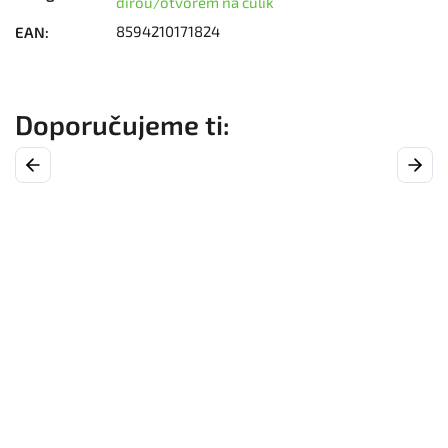
dírou/otvorem na culík
8594210171824
EAN
:
Previous
Next