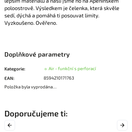
lepším materiálu a našli jsme ho na Apeninském
poloostrově. Výsledkem je čelenka, která skvěle
sedí, dýchá a pomáhá ti posouvat limity.
Vyzkoušeno. Ověřeno.
Doplňkové parametry
☼ Air - funkční s perforací
Kategorie
:
8594210171763
EAN
:
Položka byla vyprodána…
Previous
Next