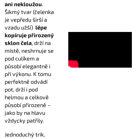
ani nekloužou
.
Šikmý tvar (čelenka
je vepředu širší a
vzadu užší)
lépe
kopíruje přirozený
sklon čela
, drží na
místě, neshrnuje se
pod culíkem a
působí elegantně i
při výkonu. K tomu
perfektně odvádí
pot, drží i pod
helmou a celkově
působí přirozeně –
jako by na hlavu
vždycky patřily.
Jednoduchý trik,