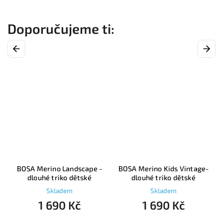
Previous
Next
-
BOSA Merino Landscape -
BOSA Merino Kids Vintage-
dlouhé triko dětské
dlouhé triko dětské
Skladem
Skladem
1 690 Kč
1 690 Kč