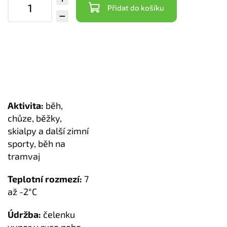
Přidat do košíku
Aktivita:
běh,
chůze, běžky,
skialpy a další zimní
sporty, běh na
tramvaj
Teplotní rozmezí:
7
až -2°C
Údržba:
čelenku