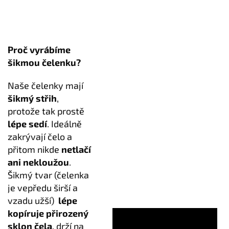
Proč vyrábíme
šikmou čelenku?
Naše čelenky mají
šikmý střih
,
protože tak prostě
lépe sedí
. Ideálně
zakrývají čelo a
přitom nikde
netlačí
ani nekloužou
.
Šikmý tvar (čelenka
je vepředu širší a
vzadu užší)
lépe
kopíruje přirozený
sklon čela
, drží na