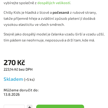
vybírejte společně z
dospělých velikostí
.
Chilly Kids je hladká z lícové a
počesaná
z rubové strany,
takže příjemně hřeje a zvláštní způsob pletení jí dodává
vysokou elasticitu ve všech směrech.
Stejně jako dospělý model je čelenka vzadu širší a vzadu užší,
tím pádem se neohrnuje, neposouvá a drží tam, kde má.
270 Kč
223,14 Kč bez DPH
Skladem
(>5 ks)
Můžeme doručit do:
13.8.2026