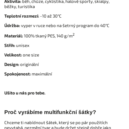
Aktivita:
běh, chůze, cyklistika, halové sporty, skialpy,
běžky, turistika
Teplotní rozmezí:
-10 až 30°C
Údržba:
vyper v ruce nebo na šetrný program do 40°C
2
Materiál:
100% tkaný PES, 140 g/m
Střih:
unisex
Velikost:
one size
Design:
originální
Spokojenost:
maximální
Ušito u nás pro tebe.
Proč vyrábíme multifunkční šátky?
Chceme ti nabídnout šátek, který se po pár použitích
nevytahá, nezmění tvar a bude držet stejně dobře jako