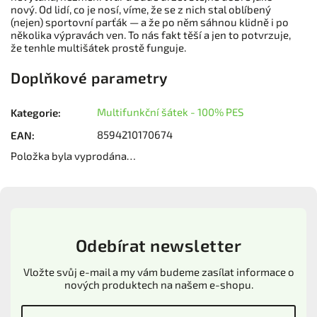
nový. Od lidí, co je nosí, víme, že se z nich stal oblíbený
(nejen) sportovní parťák — a že po něm sáhnou klidně i po
několika výpravách ven. To nás fakt těší a jen to potvrzuje,
že tenhle multišátek prostě funguje.
Doplňkové parametry
Multifunkční šátek - 100% PES
Kategorie
:
8594210170674
EAN
:
Položka byla vyprodána…
Odebírat newsletter
Vložte svůj e-mail a my vám budeme zasílat informace o
nových produktech na našem e-shopu.