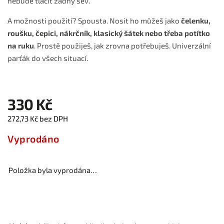
nebude tlačit žádný šev.
A možnosti použití? Spousta. Nosit ho můžeš jako
čelenku,
roušku, čepici, nákrčník, klasický šátek nebo třeba potítko
na ruku
. Prostě použiješ, jak zrovna potřebuješ. Univerzální
parťák do všech situací.
330 Kč
272,73 Kč bez DPH
Vyprodáno
Položka byla vyprodána…