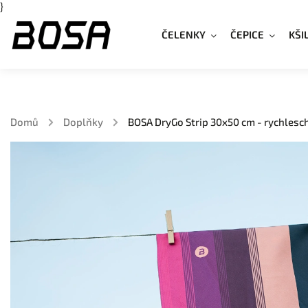
}
ČELENKY
ČEPICE
KŠI
Domů
/
Doplňky
/
BOSA DryGo Strip 30x50 cm - rychlesc