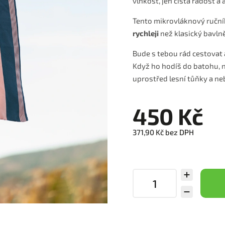
vlhkost, jen čistá radost a 
Tento mikrovláknový ruční
rychleji
než klasický bavlně
Bude s tebou rád cestovat 
Když ho hodíš do batohu, n
uprostřed lesní tůňky a ne
450 Kč
371,90 Kč bez DPH