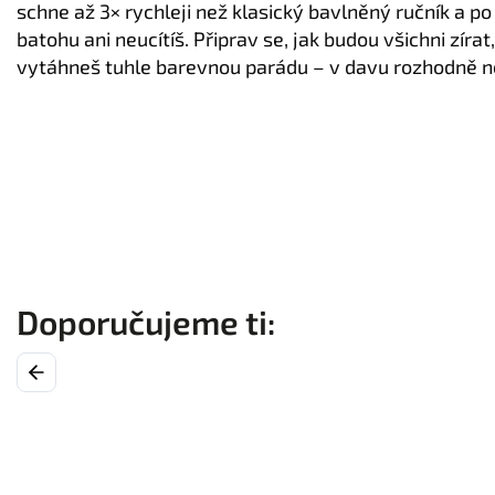
schne až 3× rychleji než klasický bavlněný ručník a po
batohu ani neucítíš. Připrav se, jak budou všichni zírat
vytáhneš tuhle barevnou parádu – v davu rozhodně 
Previous