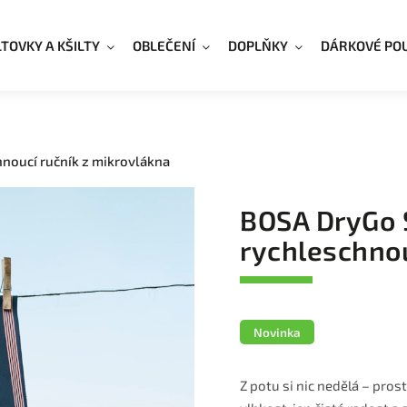
LTOVKY A KŠILTY
OBLEČENÍ
DOPLŇKY
DÁRKOVÉ PO
hnoucí ručník z mikrovlákna
BOSA DryGo 
rychleschnou
Novinka
Z potu si nic nedělá – pros