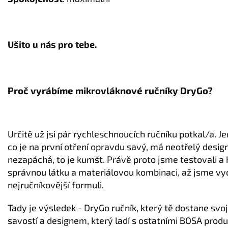
Ušito u nás pro tebe.
Proč vyrábíme mikrovláknové ručníky DryGo?
Určitě už jsi pár rychleschnoucích ručníku potkal/a. Je
co je na první otření opravdu savý, má neotřelý desig
nezapáchá, to je kumšt. Právě proto jsme testovali a h
správnou látku a materiálovou kombinaci, až jsme vyc
nejručníkovější formuli.
Tady je výsledek - DryGo ručník, který tě dostane svoj
savostí a designem, který ladí s ostatními BOSA produ