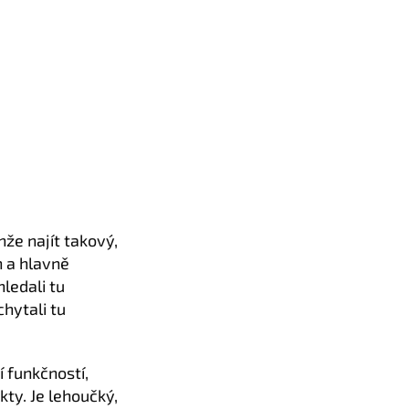
nže najít takový,
n a hlavně
ledali tu
hytali tu
í funkčností,
kty. Je lehoučký,