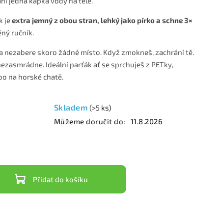
ani jedna kapka vody na těle.
k je
extra jemný z obou stran, lehký jako pírko a schne 3×
ný ručník.
a nezabere skoro žádné místo. Když zmokneš, zachrání tě.
ezasmrádne. Ideální parťák ať se sprchuješ z PETky,
bo na horské chatě.
Skladem
(>5 ks)
Můžeme doručit do:
11.8.2026
Přidat do košíku