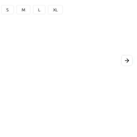
S
M
L
XL
Next