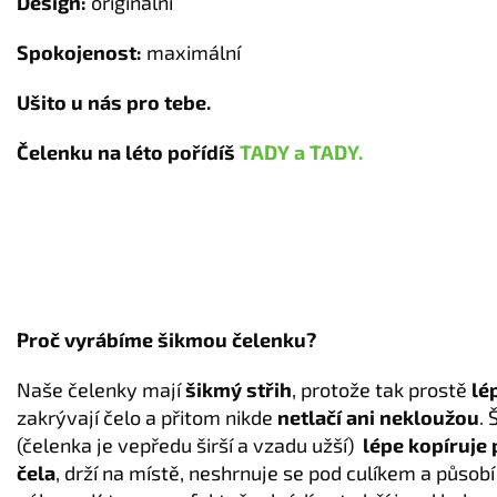
Design:
originální
Spokojenost:
maximální
Ušito u nás pro tebe.
Čelenku na léto pořídíš
TADY a
TADY.
Proč vyrábíme šikmou čelenku?
Naše čelenky mají
šikmý střih
, protože tak prostě
lé
zakrývají čelo a přitom nikde
netlačí ani nekloužou
. 
(čelenka je vepředu širší a vzadu užší)
lépe kopíruje
čela
, drží na místě, neshrnuje se pod culíkem a působí 