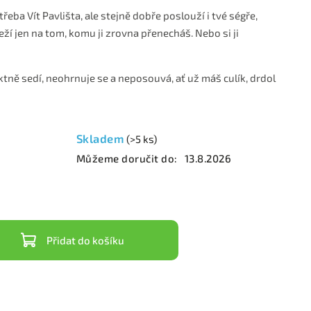
 třeba Vít Pavlišta, ale stejně dobře poslouží i tvé ségře,
ží jen na tom, komu ji zrovna přenecháš. Nebo si ji
tně sedí, neohrnuje se a neposouvá, ať už máš culík, drdol
Skladem
(>5 ks)
Můžeme doručit do:
13.8.2026
Přidat do košíku