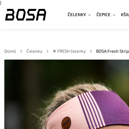
}
ČELENKY
ČEPICE
KŠI
Domů
/
Čelenky
/
❅ FRESH čelenky
/
BOSA Fresh Strip