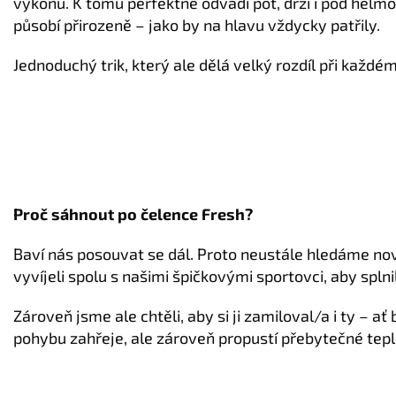
výkonu. K tomu perfektně odvádí pot, drží i pod helm
působí přirozeně – jako by na hlavu vždycky patřily.
Jednoduchý trik, který ale dělá velký rozdíl při každé
Proč sáhnout po čelence Fresh?
Baví nás posouvat se dál. Proto neustále hledáme nov
vyvíjeli spolu s našimi špičkovými sportovci, aby splni
Zároveň jsme ale chtěli, aby si ji zamiloval/a i ty – 
pohybu zahřeje, ale zároveň propustí přebytečné tepl