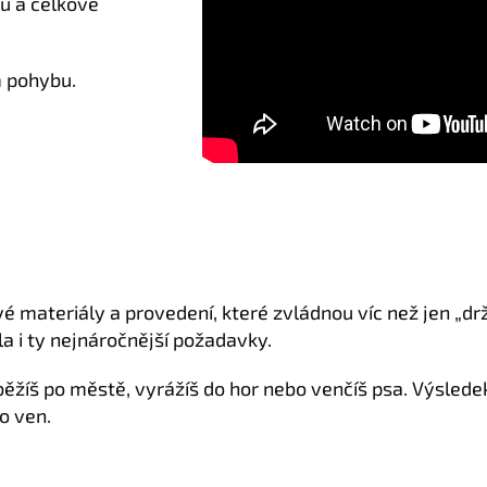
ou a celkově
m pohybu.
é materiály a provedení, které zvládnou víc než jen „dr
la i ty nejnáročnější požadavky.
ať běžíš po městě, vyrážíš do hor nebo venčíš psa. Výsled
o ven.