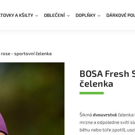
LTOVKY A KŠILTY
OBLEČENÍ
DOPLŇKY
DÁRKOVÉ PO
 rose - sportovní čelenka
BOSA Fresh S
čelenka
Šikmá
dvouvrstvá
čelenka 
mrzne a odpoledne svítí slu
běhu nebo túře zpotíš, usc