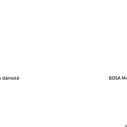
o dámské
BOSA M
XL