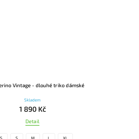
erino Aztec- dlouhé triko pánské
Skladem
1 890 Kč
Detail
S
M
L
XL