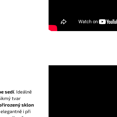
pe sedí
. Ideálně
Šikmý tvar
 přirozený sklon
elegantně i při