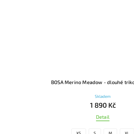
BOSA Merino Vintage - dlouhé trik
Skladem
1 890 Kč
Detail
XS
S
M
L