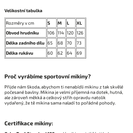
Velikostní tabulka
Rozměry v cm
S
M
L
XL
Obvod hrudníku
106
114
120
126
Délka zadního dílu
65
68
70
73
Délka rukávu
60
62
64
69
Proč vyrábíme sportovní mikiny?
Přijde nám škoda, abychom ti nenabídli mikinu z tak skvělé
počesané bavlny. Mikina je velmi příjemná na dotek, hutná,
ale zároveň měkká a celkový střih opravdu natolik
vydařený, že tě mikina sama naladí to pořádné pohody.
Certifikace mikiny: