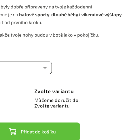
by byly dobře připraveny na tvoje každodenní
eme je na
halové sporty
,
dlouhé běhy
i
víkendové výšlapy
.
vit od prvního kroku.
 takže tvoje nohy budou v botě jako v pokojíčku.
Zvolte variantu
Můžeme doručit do:
Zvolte variantu
Přidat do košíku