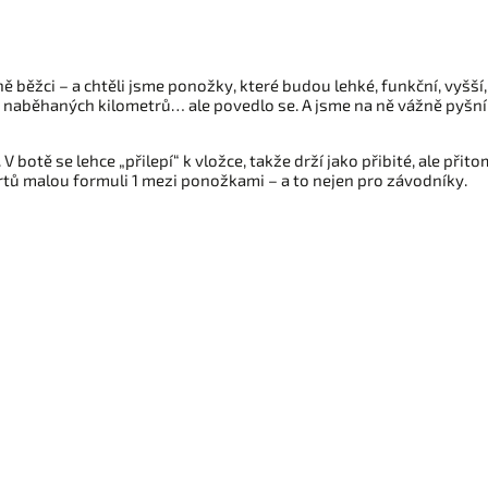
ě běžci – a chtěli jsme ponožky, které budou lehké, funkční, vyšší
y naběhaných kilometrů… ale povedlo se. A jsme na ně vážně pyšní. 
 botě se lehce „přilepí“ k vložce, takže drží jako přibité, ale přit
tů malou formuli 1 mezi ponožkami – a to nejen pro závodníky.