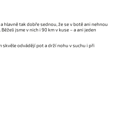
, a hlavně tak dobře sednou, že se v botě ani nehnou
Běželi jsme v nich i 90 km v kuse – a ani jeden
om skvěle odvádějí pot a drží nohu v suchu i při