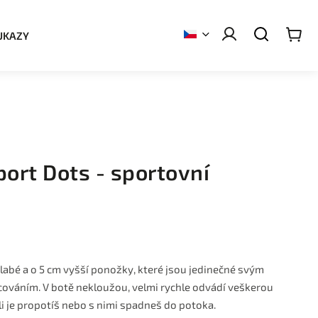
UKAZY
ort Dots - sportovní
slabé a o 5 cm vyšší ponožky, které jsou jedinečné svým
ováním. V botě nekloužou, velmi rychle odvádí veškerou
tli je propotíš nebo s nimi spadneš do potoka.