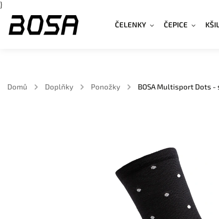
}
ČELENKY
ČEPICE
KŠI
Domů
/
Doplňky
/
Ponožky
/
BOSA Multisport Dots -