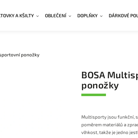
LTOVKY A KŠILTY
OBLEČENÍ
DOPLŇKY
DÁRKOVÉ PO
 sportovní ponožky
BOSA Multisp
ponožky
Multisporty jsou funkční, 
poměrem materiálů a zprac
vlhkost, takže je jedno jes