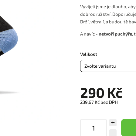
Vyvíjeli jsme je dlouho, a
dobrodružství. Doporučuj
Drží, větrají, a budou tě ba
A navíc -
netvoří puchýře
,
Velikost
290 Kč
239,67 Kč bez DPH