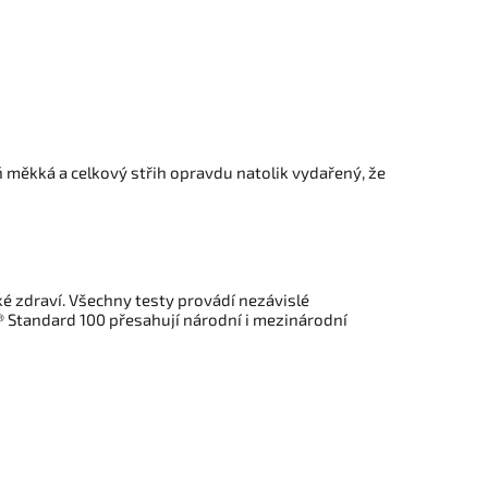
ň měkká a celkový střih opravdu natolik vydařený, že
ské zdraví. Všechny testy provádí nezávislé
® Standard 100 přesahují národní i mezinárodní