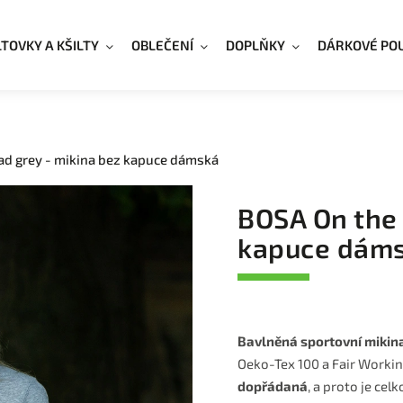
LTOVKY A KŠILTY
OBLEČENÍ
DOPLŇKY
DÁRKOVÉ PO
ad grey - mikina bez kapuce dámská
BOSA On the 
kapuce dám
Bavlněná sportovní mikin
Oeko-Tex 100 a Fair Worki
dopřádaná
, a proto je cel