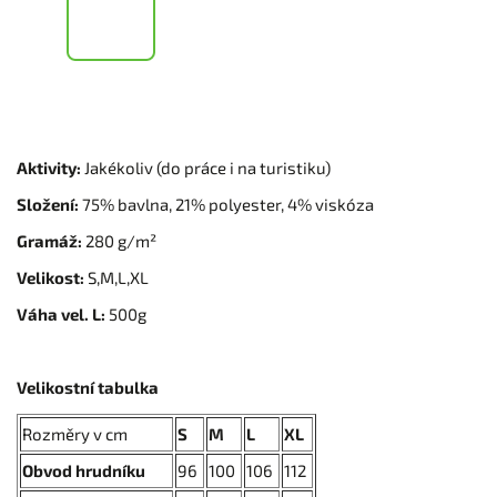
Aktivity:
Jakékoliv (do práce i na turistiku)
Složení:
75% bavlna, 21% polyester, 4% viskóza
Gramáž:
280 g/m²
Velikost:
S,M,L,XL
Váha vel. L:
500g
Velikostní tabulka
Rozměry v cm
S
M
L
XL
Obvod hrudníku
96
100
106
112