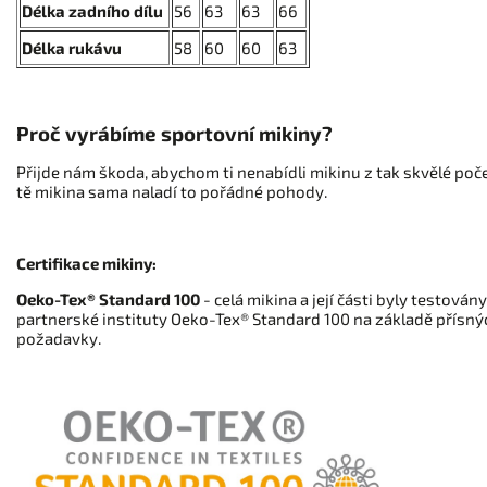
Délka zadního dílu
56
63
63
66
Délka rukávu
58
60
60
63
Proč vyrábíme sportovní mikiny?
Přijde nám škoda, abychom ti nenabídli mikinu z tak skvělé poče
tě mikina sama naladí to pořádné pohody.
Certifikace mikiny:
Oeko-Tex® Standard 100
- celá mikina a její části byly testová
partnerské instituty Oeko-Tex® Standard 100 na základě přísnýc
požadavky.