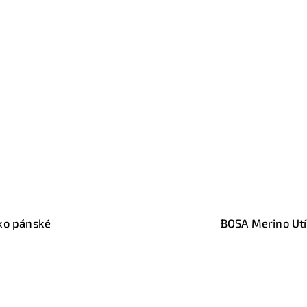
BOSA Merino Utíkám do lesa dark blue - k
Skladem
1 690 Kč
Detail