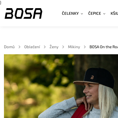
}
ČELENKY
ČEPICE
KŠI
Domů
/
Oblečení
/
Ženy
/
Mikiny
/
BOSA On the Ro