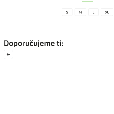
S
M
L
XL
Previous