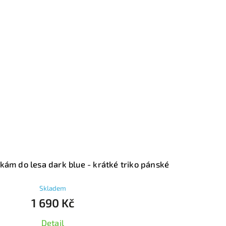
rátké triko pánské
BOSA 