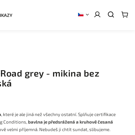
UKAZY
Road grey - mikina bez
ská
a
, které je ale jiná než všechny ostatní. Splňuje certifikace
ng Conditions,
bavlna je předsrážená a kruhově česaná
kově velmi příjemná. Nebudeš ji chtít sundat, slibujeme.