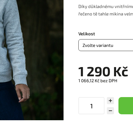
Díky důkladnému vnitřnímu
řečeno tě tahle mikina velm
Velikost
1 290 Kč
1 066,12 Kč bez DPH