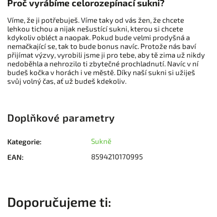
Proč vyrábíme celorozepínací sukni?
Víme, že ji potřebuješ. Víme taky od vás žen, že chcete
lehkou tichou a nijak nešustící sukni, kterou si chcete
kdykoliv obléct a naopak. Pokud bude velmi prodyšná a
nemačkající se, tak to bude bonus navíc. Protože nás baví
přijímat výzvy, vyrobili jsme ji pro tebe, aby tě zima už nikdy
nedoběhla a nehrozilo ti zbytečné prochladnutí. Navíc v ní
budeš kočka v horách i ve městě. Díky naší sukni si užiješ
svůj volný čas, ať už budeš kdekoliv.
Doplňkové parametry
Sukně
Kategorie
:
8594210170995
EAN
: