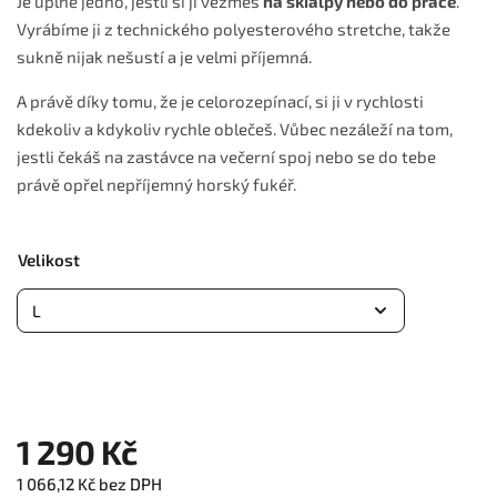
Je úplně jedno, jestli si ji vezmeš
na skialpy nebo do práce
.
Vyrábíme ji z technického polyesterového stretche, takže
sukně nijak nešustí a je velmi příjemná.
A právě díky tomu, že je celorozepínací, si ji v rychlosti
kdekoliv a kdykoliv rychle oblečeš. Vůbec nezáleží na tom,
jestli čekáš na zastávce na večerní spoj nebo se do tebe
právě opřel nepříjemný horský fukéř.
Velikost
1 290 Kč
1 066,12 Kč bez DPH