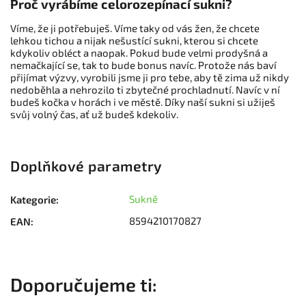
Proč vyrábíme celorozepínací sukni?
Víme, že ji potřebuješ. Víme taky od vás žen, že chcete
lehkou tichou a nijak nešustící sukni, kterou si chcete
kdykoliv obléct a naopak. Pokud bude velmi prodyšná a
nemačkající se, tak to bude bonus navíc. Protože nás baví
přijímat výzvy, vyrobili jsme ji pro tebe, aby tě zima už nikdy
nedoběhla a nehrozilo ti zbytečné prochladnutí. Navíc v ní
budeš kočka v horách i ve městě. Díky naší sukni si užiješ
svůj volný čas, ať už budeš kdekoliv.
Doplňkové parametry
Sukně
Kategorie
:
8594210170827
EAN
: