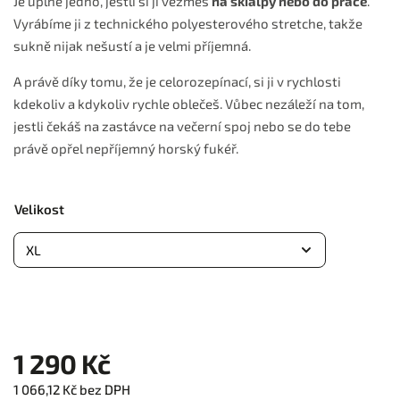
Je úplně jedno, jestli si ji vezmeš
na skialpy nebo do práce
.
Vyrábíme ji z technického polyesterového stretche, takže
sukně nijak nešustí a je velmi příjemná.
A právě díky tomu, že je celorozepínací, si ji v rychlosti
kdekoliv a kdykoliv rychle oblečeš. Vůbec nezáleží na tom,
jestli čekáš na zastávce na večerní spoj nebo se do tebe
právě opřel nepříjemný horský fukéř.
Velikost
1 290 Kč
1 066,12 Kč bez DPH