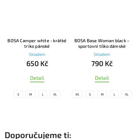
é
BOSA Camper white - krátké
BOSA Base Woman black –
triko pánské
sportovní tílko dámské
Skladem
Skladem
650 Kč
790 Kč
Detail
Detail
S
M
L
XL
XS
S
M
L
XL