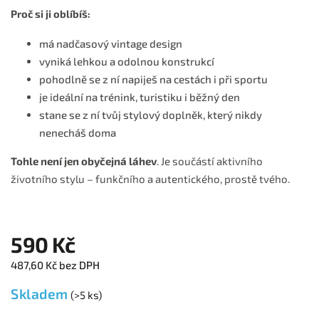
Proč si ji oblíbíš:
má nadčasový vintage design
vyniká lehkou a odolnou konstrukcí
pohodlně se z ní napiješ na cestách i při sportu
je ideální na trénink, turistiku i běžný den
stane se z ní tvůj stylový doplněk, který nikdy
nenecháš doma
Tohle není jen obyčejná láhev
. Je součástí aktivního
životního stylu – funkčního a autentického, prostě tvého.
590 Kč
487,60 Kč bez DPH
Skladem
(>5 ks)