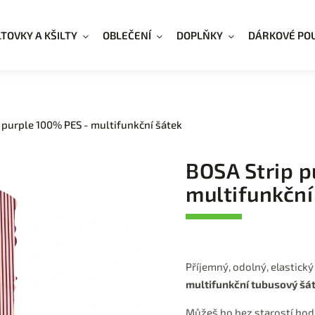
LTOVKY A KŠILTY
OBLEČENÍ
DOPLŇKY
DÁRKOVÉ PO
 purple 100% PES - multifunkční šátek
BOSA Strip p
multifunkční
Příjemný, odolný, elastický
multifunkční tubusový šá
Můžeš ho bez starostí hodit