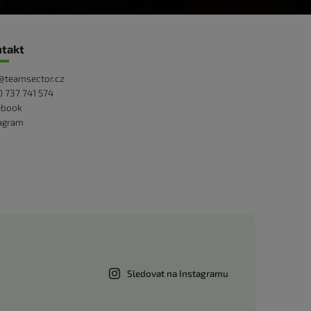
takt
@
teamsector.cz
 737 741 574
ebook
tagram
Sledovat na Instagramu