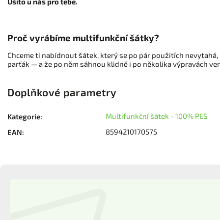
Ušito u nás pro tebe.
Proč vyrábíme multifunkční šátky?
Chceme ti nabídnout šátek, který se po pár použitích nevytahá, ne
parťák — a že po něm sáhnou klidně i po několika výpravách ven. 
Doplňkové parametry
Multifunkční šátek - 100% PES
Kategorie
:
8594210170575
EAN
: