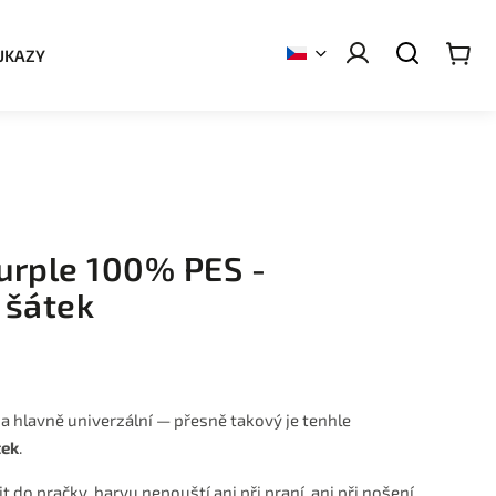
UKAZY
urple 100% PES -
 šátek
 a hlavně univerzální — přesně takový je tenhle
tek
.
 do pračky, barvu nepouští ani při praní, ani při nošení.