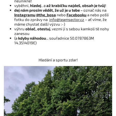
neunikne!
vyběhni,
hledej
.. a
až
krabičku najdeš, obsah je tvůj
!
dej nám prosím vědět, že už je u tebe –
označ nás na
Instagramu
@the_bosa
nebo
Facebooku
a nebo pošli
fotku do zprávy na
info@teamsector.cz
– ať víme, že
máme chystat další výzvu :-)
výhru
obleč, otestuj
, vezmi ji s sebou kamkoli tě nohy
zanesou
(a
kdyby náhodou
... souřadnice 50.0787863M
14.3514019E)
Hledání a sportu zdar!