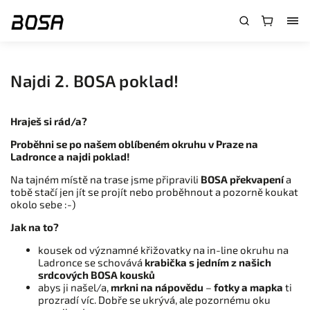
}
Najdi 2. BOSA poklad!
Hraješ si rád/a?
Proběhni se po našem oblíbeném okruhu v Praze na
Ladronce a najdi poklad!
Na tajném místě na trase jsme připravili
BOSA
překvapení
a
tobě stačí jen jít se projít nebo proběhnout a pozorně koukat
okolo sebe :-)
Jak na to?
kousek od významné křižovatky na in-line okruhu na
Ladronce se schovává
krabička s jedním z našich
srdcových BOSA kousků
abys ji našel/a,
mrkni na nápovědu
–
fotky a mapka
ti
prozradí víc. Dobře se ukrývá, ale pozornému oku