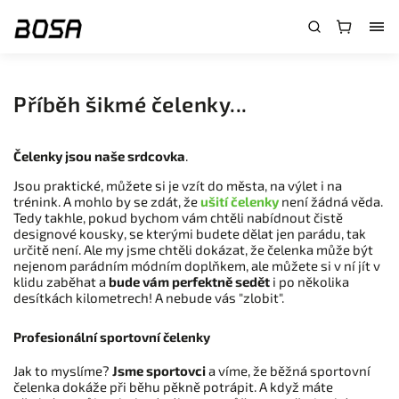
}
Příběh šikmé čelenky...
Čelenky jsou naše srdcovka
.
Jsou praktické, můžete si je vzít do města, na výlet i na
trénink. A mohlo by se zdát, že
ušití čelenky
není žádná věda.
Tedy takhle, pokud bychom vám chtěli nabídnout čistě
designové kousky, se kterými budete dělat jen parádu, tak
určitě není. Ale my jsme chtěli dokázat, že čelenka může být
nejenom parádním módním doplňkem, ale můžete si v ní jít v
klidu zaběhat a
bude vám perfektně sedět
i po několika
desítkách kilometrech! A nebude vás "zlobit".
Profesionální sportovní čelenky
Jak to myslíme?
Jsme sportovci
a víme, že běžná sportovní
čelenka dokáže při běhu pěkně potrápit. A když máte