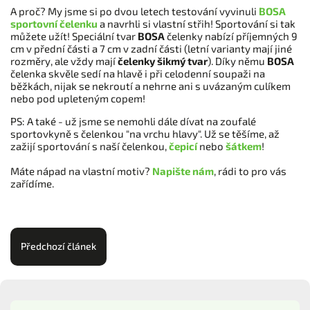
A proč? My jsme si po dvou letech testování vyvinuli
BOSA
sportovní
čelenku
a navrhli si vlastní střih! Sportování si tak
můžete užít! Speciální tvar
BOSA
čelenky nabízí příjemných 9
cm v přední části a 7 cm v zadní části (letní varianty mají jiné
rozměry, ale vždy mají
čelenky šikmý tvar
). Díky němu
BOSA
čelenka skvěle sedí na hlavě i při celodenní soupaži na
běžkách, nijak se nekroutí a nehrne ani s uvázaným culíkem
nebo pod upleteným copem!
PS: A také - už jsme se nemohli dále dívat na zoufalé
sportovkyně s čelenkou "na vrchu hlavy". Už se těšíme, až
zažijí sportování s naší čelenkou,
čepicí
nebo
šátkem
!
Máte nápad na vlastní motiv?
Napište nám
, rádi to pro vás
zařídíme.
Předchozí článek