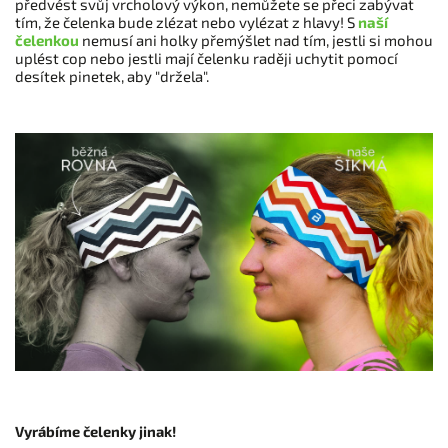
předvést svůj vrcholový výkon, nemůžete se přeci zabývat
tím, že čelenka bude zlézat nebo vylézat z hlavy! S
naší
čelenkou
nemusí ani holky přemýšlet nad tím, jestli si mohou
uplést cop nebo jestli mají čelenku raději uchytit pomocí
desítek pinetek, aby "držela".
Vyrábíme čelenky jinak!