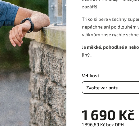
zazáříš.
Triko si bere všechny super
nepáchne ani po dlouhém v
vláknům zase rychle schne,
Je
měkké, pohodlné a nek
jiný..
Velikost
1 690 Kč
1 396,69 Kč bez DPH