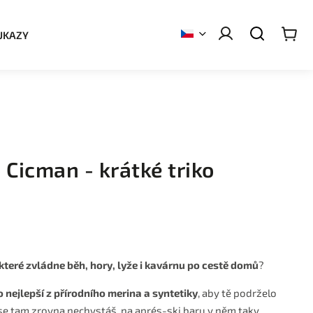
UKAZY
Cicman - krátké triko
 které zvládne běh, hory, lyže i kavárnu po cestě domů
?
o nejlepší z přírodního merina a syntetiky
, aby tě podrželo
ž se tam zrovna nechystáš, na aprés-ski baru v něm taky