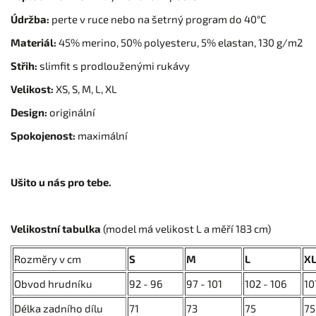
Údržba:
perte v ruce nebo na šetrný program do 40°C
Materiál:
45% merino, 50% polyesteru, 5% elastan, 130 g/m2
Střih:
slimfit s prodlouženými rukávy
Velikost:
XS, S, M, L, XL
Design:
originální
Spokojenost:
maximální
Ušito u nás pro tebe.
Velikostní tabulka
(model má velikost L a měří 183 cm)
Rozměry v cm
S
M
L
X
Obvod hrudníku
92 - 96
97 - 101
102 - 106
10
Délka zadního dílu
71
73
75
75