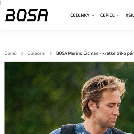
}
ČELENKY
ČEPICE
KŠI
Domů
/
Oblečení
/
BOSA Merino Cicman - krátké triko pá