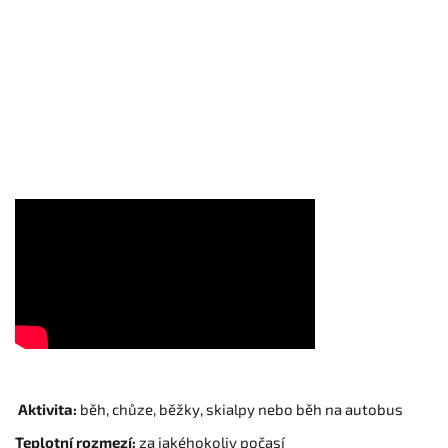
Aktivita:
běh, chůze, běžky, skialpy nebo běh na autobus
Teplotní rozmezí:
za jakéhokoliv počasí