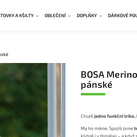
LTOVKY A KŠILTY
OBLEČENÍ
DOPLŇKY
DÁRKOVÉ PO
nské
BOSA Merino 
pánské
Chceš
jedno funkční triko,
My ho máme. Spojili jsme
t
klidně i v Himálaji – a kdy