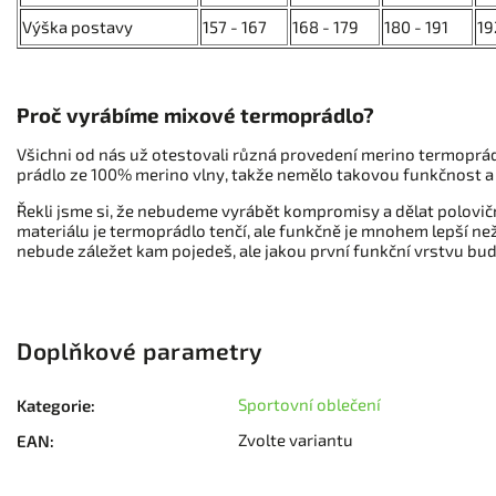
Výška postavy
157 - 167
168 - 179
180 - 191
19
Proč vyrábíme mixové termoprádlo?
Všichni od nás už otestovali různá provedení merino termopráde
prádlo ze 100% merino vlny, takže nemělo takovou funkčnost a 
Řekli jsme si, že nebudeme vyrábět kompromisy a dělat poloviční
materiálu je termoprádlo tenčí, ale funkčně je mnohem lepší než
nebude záležet kam pojedeš, ale jakou první funkční vrstvu bude
Doplňkové parametry
Sportovní oblečení
Kategorie
:
Zvolte variantu
EAN
: