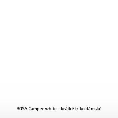
Novinka
BOSA Endurance Pure black - sportovní tílko pánské