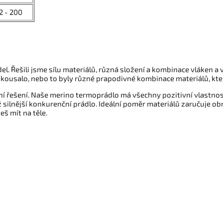
2 - 200
l. Řešili jsme sílu materiálů, různá složení a kombinace vláken a
kousalo, nebo to byly různé prapodivné kombinace materiálů, kte
 řešení. Naše merino termoprádlo má všechny pozitivní vlastnosti 
 silnější konkurenční prádlo. Ideální poměr materiálů zaručuje ob
š mít na těle.