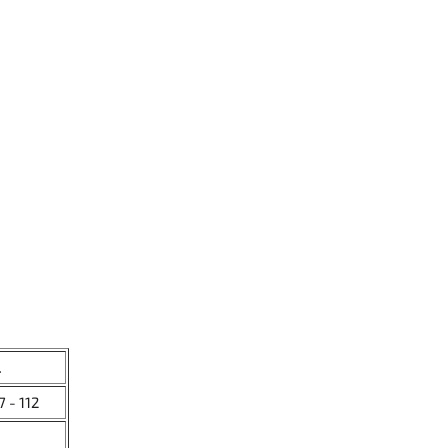
L
7 - 112