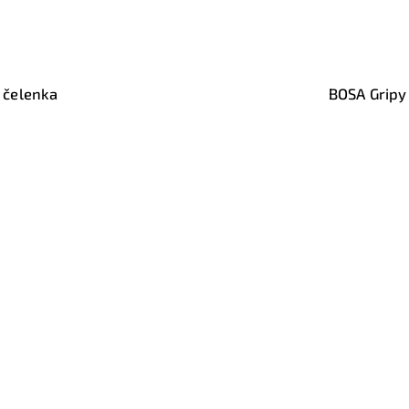
nka do vlasů
BOSA Grip L