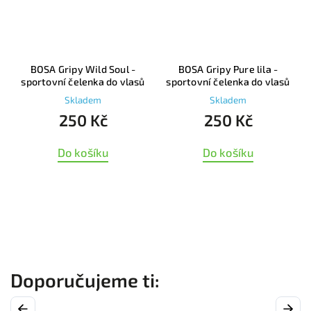
ul -
BOSA Gripy Pure lila -
BOSA Chilly Clover bordo
 vlasů
sportovní čelenka do vlasů
sportovní čelenka
Skladem
Skladem
250 Kč
350 Kč
Do košíku
Do košíku
Previous
Next