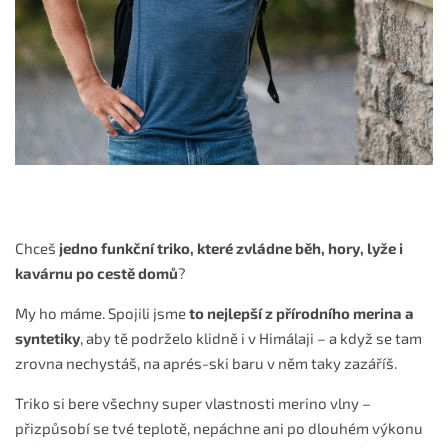
Chceš
jedno funkční triko, které zvládne běh, hory, lyže i
kavárnu po cestě domů
?
My ho máme. Spojili jsme
to nejlepší z přírodního merina a
syntetiky
, aby tě podrželo klidně i v Himálaji – a když se tam
zrovna nechystáš, na aprés-ski baru v něm taky zazáříš.
Triko si bere všechny super vlastnosti merino vlny –
přizpůsobí se tvé teplotě, nepáchne ani po dlouhém výkonu