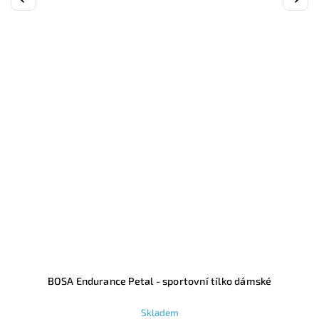
ké
BOSA Merino Aztec- dlouhé triko pánské
Skladem