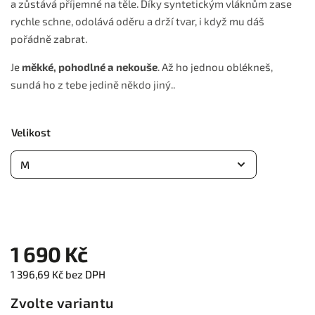
a zůstává příjemné na těle. Díky syntetickým vláknům zase
rychle schne, odolává oděru a drží tvar, i když mu dáš
pořádně zabrat.
Je
měkké, pohodlné a nekouše
. Až ho jednou oblékneš,
sundá ho z tebe jedině někdo jiný..
Velikost
1 690 Kč
1 396,69 Kč bez DPH
Zvolte variantu