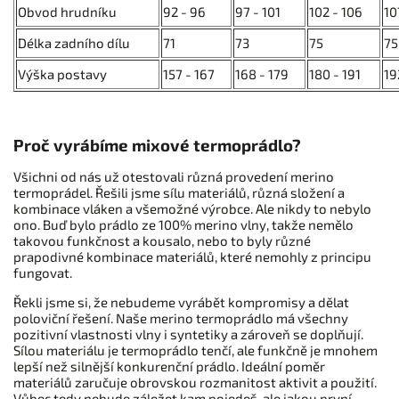
Obvod hrudníku
92 - 96
97 - 101
102 - 106
10
Délka zadního dílu
71
73
75
75
Výška postavy
157 - 167
168 - 179
180 - 191
19
Proč vyrábíme mixové termoprádlo?
Všichni od nás už otestovali různá provedení merino
termoprádel. Řešili jsme sílu materiálů, různá složení a
kombinace vláken a všemožné výrobce. Ale nikdy to nebylo
ono. Buď bylo prádlo ze 100% merino vlny, takže nemělo
takovou funkčnost a kousalo, nebo to byly různé
prapodivné kombinace materiálů, které nemohly z principu
fungovat.
Řekli jsme si, že nebudeme vyrábět kompromisy a dělat
poloviční řešení. Naše merino termoprádlo má všechny
pozitivní vlastnosti vlny i syntetiky a zároveň se doplňují.
Sílou materiálu je termoprádlo tenčí, ale funkčně je mnohem
lepší než silnější konkurenční prádlo. Ideální poměr
materiálů zaručuje obrovskou rozmanitost aktivit a použití.
Vůbec tedy nebude záležet kam pojedeš, ale jakou první