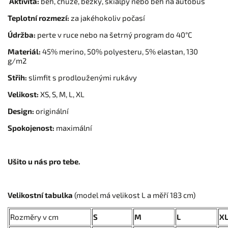
Aktivita:
běh, chůze, běžky, skialpy nebo běh na autobus
Teplotní rozmezí:
za jakéhokoliv počasí
Údržba:
perte v ruce nebo na šetrný program do 40°C
Materiál:
45% merino, 50% polyesteru, 5% elastan, 130
g/m2
Střih:
slimfit s prodlouženými rukávy
Velikost:
XS, S, M, L, XL
Design:
originální
Spokojenost:
maximální
Ušito u nás pro tebe.
Velikostní tabulka
(model má velikost L a měří 183 cm)
Rozměry v cm
S
M
L
X