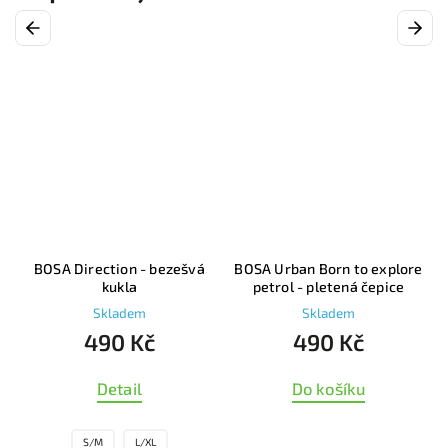
Previous
Next
á
BOSA Urban Born to explore
BOSA Urban Born to explore
petrol - pletená čepice
khaki - pletená čepice
Skladem
Skladem
490 Kč
490 Kč
Do košíku
Do košíku