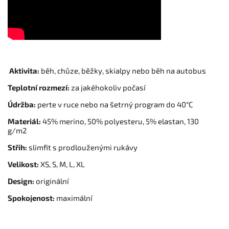
Aktivita:
běh, chůze, běžky, skialpy nebo běh na autobus
Teplotní rozmezí:
za jakéhokoliv počasí
Údržba:
perte v ruce nebo na šetrný program do 40°C
Materiál:
45% merino, 50% polyesteru, 5% elastan, 130
g/m2
Střih:
slimfit s prodlouženými rukávy
Velikost:
XS, S, M, L, XL
Design:
originální
Spokojenost:
maximální