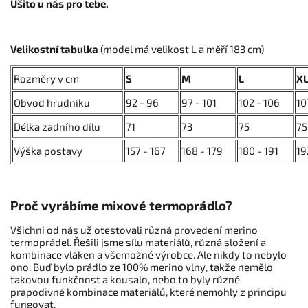
Ušito u nás pro tebe.
Velikostní tabulka
(model má velikost L a měří 183 cm)
Rozměry v cm
S
M
L
X
Obvod hrudníku
92 - 96
97 - 101
102 - 106
10
Délka zadního dílu
71
73
75
75
Výška postavy
157 - 167
168 - 179
180 - 191
19
Proč vyrábíme mixové termoprádlo?
Všichni od nás už otestovali různá provedení merino
termoprádel. Řešili jsme sílu materiálů, různá složení a
kombinace vláken a všemožné výrobce. Ale nikdy to nebylo
ono. Buď bylo prádlo ze 100% merino vlny, takže nemělo
takovou funkčnost a kousalo, nebo to byly různé
prapodivné kombinace materiálů, které nemohly z principu
fungovat.