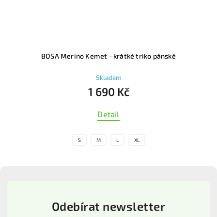
BOSA Base Mesh white – sportovní tílko pánské
Skladem
790 Kč
Detail
S
M
L
XL
Odebírat newsletter