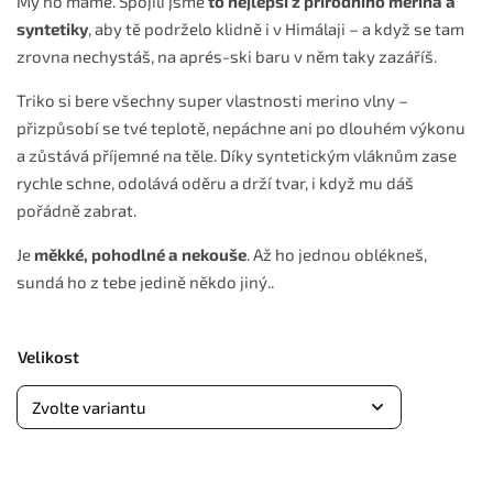
My ho máme. Spojili jsme
to nejlepší z přírodního merina a
syntetiky
, aby tě podrželo klidně i v Himálaji – a když se tam
zrovna nechystáš, na aprés-ski baru v něm taky zazáříš.
Triko si bere všechny super vlastnosti merino vlny –
přizpůsobí se tvé teplotě, nepáchne ani po dlouhém výkonu
a zůstává příjemné na těle. Díky syntetickým vláknům zase
rychle schne, odolává oděru a drží tvar, i když mu dáš
pořádně zabrat.
Je
měkké, pohodlné a nekouše
. Až ho jednou oblékneš,
sundá ho z tebe jedině někdo jiný..
Velikost