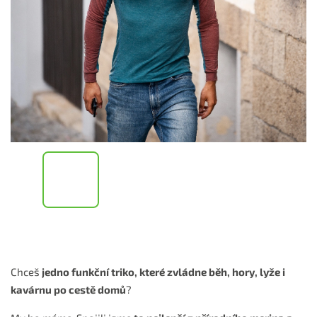
Chceš
jedno funkční triko, které zvládne běh, hory, lyže i
kavárnu po cestě domů
?