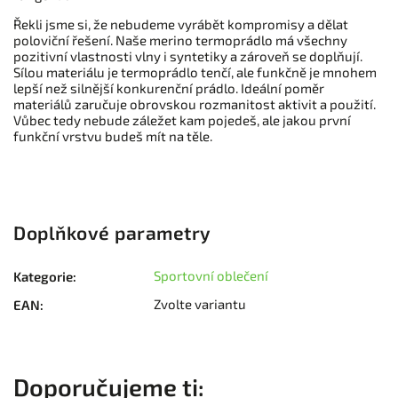
Řekli jsme si, že nebudeme vyrábět kompromisy a dělat
poloviční řešení. Naše merino termoprádlo má všechny
pozitivní vlastnosti vlny i syntetiky a zároveň se doplňují.
Sílou materiálu je termoprádlo tenčí, ale funkčně je mnohem
lepší než silnější konkurenční prádlo. Ideální poměr
materiálů zaručuje obrovskou rozmanitost aktivit a použití.
Vůbec tedy nebude záležet kam pojedeš, ale jakou první
funkční vrstvu budeš mít na těle.
Doplňkové parametry
Sportovní oblečení
Kategorie
:
Zvolte variantu
EAN
: