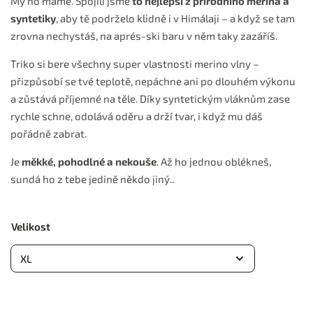
My ho máme. Spojili jsme
to nejlepší z přírodního merina a
syntetiky
, aby tě podrželo klidně i v Himálaji – a když se tam
zrovna nechystáš, na aprés-ski baru v něm taky zazáříš.
Triko si bere všechny super vlastnosti merino vlny –
přizpůsobí se tvé teplotě, nepáchne ani po dlouhém výkonu
a zůstává příjemné na těle. Díky syntetickým vláknům zase
rychle schne, odolává oděru a drží tvar, i když mu dáš
pořádně zabrat.
Je
měkké, pohodlné a nekouše
. Až ho jednou oblékneš,
sundá ho z tebe jedině někdo jiný..
Velikost