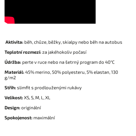
Aktivita:
běh, chůze, běžky, skialpy nebo běh na autobus
Teplotní rozmezí:
za jakéhokoliv počasí
Údržba:
perte v ruce nebo na šetrný program do 40°C
Materiál:
45% merino, 50% polyesteru, 5% elastan, 130
g/m2
Střih:
slimfit s prodlouženými rukávy
Velikost:
XS, S, M, L, XL
Design:
originální
Spokojenost:
maximální