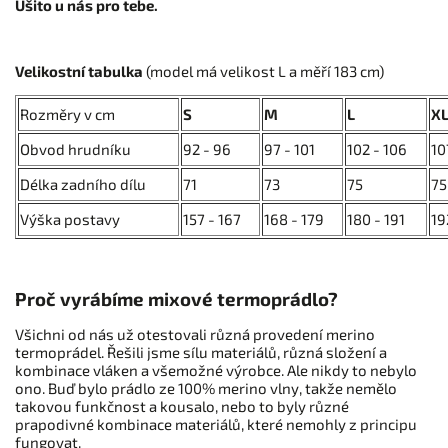
Ušito u nás pro tebe.
Velikostní tabulka
(model má velikost L a měří 183 cm)
Rozměry v cm
S
M
L
X
Obvod hrudníku
92 - 96
97 - 101
102 - 106
10
Délka zadního dílu
71
73
75
75
Výška postavy
157 - 167
168 - 179
180 - 191
19
Proč vyrábíme mixové termoprádlo?
Všichni od nás už otestovali různá provedení merino
termoprádel. Řešili jsme sílu materiálů, různá složení a
kombinace vláken a všemožné výrobce. Ale nikdy to nebylo
ono. Buď bylo prádlo ze 100% merino vlny, takže nemělo
takovou funkčnost a kousalo, nebo to byly různé
prapodivné kombinace materiálů, které nemohly z principu
fungovat.