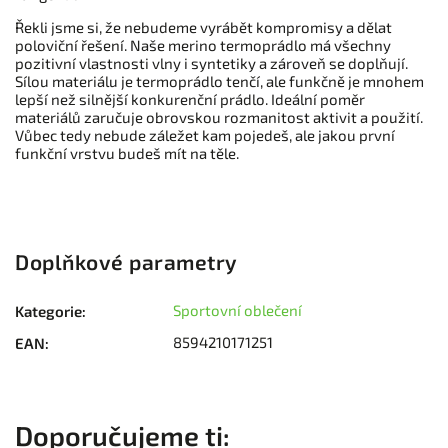
Řekli jsme si, že nebudeme vyrábět kompromisy a dělat
poloviční řešení. Naše merino termoprádlo má všechny
pozitivní vlastnosti vlny i syntetiky a zároveň se doplňují.
Sílou materiálu je termoprádlo tenčí, ale funkčně je mnohem
lepší než silnější konkurenční prádlo. Ideální poměr
materiálů zaručuje obrovskou rozmanitost aktivit a použití.
Vůbec tedy nebude záležet kam pojedeš, ale jakou první
funkční vrstvu budeš mít na těle.
Doplňkové parametry
Sportovní oblečení
Kategorie
:
8594210171251
EAN
: