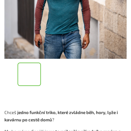
Chceš
jedno funkční triko, které zvládne běh, hory, lyže i
kavárnu po cestě domů
?