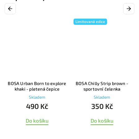
Previous
Next
Limitovaná edice
e
BOSA Urban Born to explore
BOSA Chilly Strip brown -
khaki - pletená čepice
sportovní čelenka
Skladem
Skladem
490 Kč
350 Kč
Do košíku
Do košíku