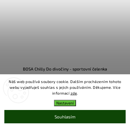
BOSA Chilly Do divočiny - sportovní čelenka
Náš web používá soubory cookie. Dalším procházením tohoto
Skladem
webu vyjadřuješ souhlas s jejich používáním. Děkujeme. Více
350 Kč
informací
zde
.
Nastavení
Do košíku
Souhlasím