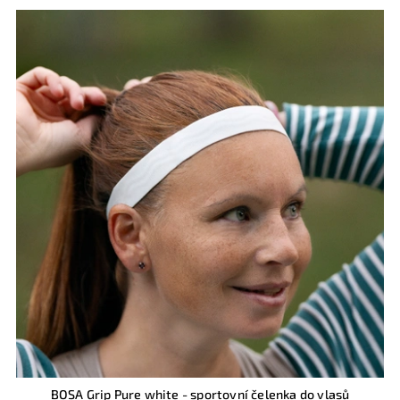
Nejdražší
Nejprodávanější
Abecedně
BOSA Grip Pure white - sportovní čelenka do vlasů