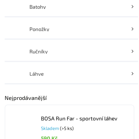
Batohy
Ponožky
Ručníky
Láhve
Nejprodávanější
BOSA Run Far - sportovní láhev
Skladem
(>5 ks)
590 Kč