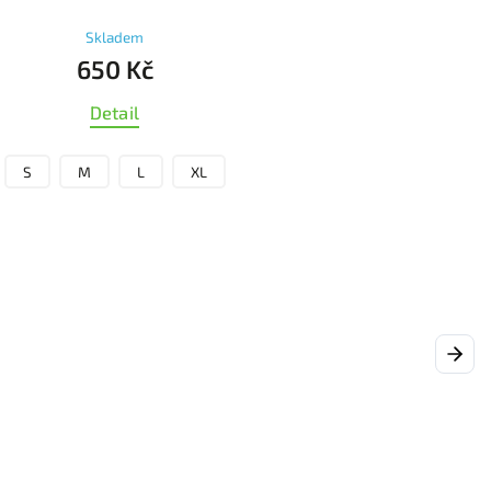
Skladem
650 Kč
Detail
S
M
L
XL
Next