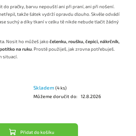
 do pračky, barvu nepouští ani při praní, ani při nošení.
netřepil, takže šátek vydrží opravdu dlouho. Skvěle odvádí
ase suchý a díky tkaní v celku tě nikde nebude tlačit žádný
ta. Nosit ho můžeš jako
čelenku, roušku, čepici, nákrčník,
potítko na ruku
. Prostě použiješ, jak zrovna potřebuješ.
 situací.
Skladem
(4 ks)
Můžeme doručit do:
12.8.2026
Přidat do košíku