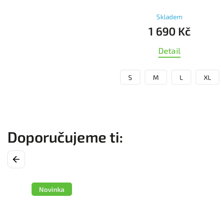
Skladem
1 690 Kč
Detail
S
M
L
XL
Previous
Novinka