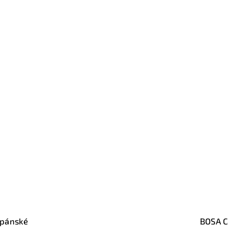
 pánské
BOSA C