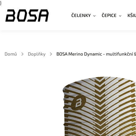
}
ČELENKY
ČEPICE
KŠI
Domů
/
Doplňky
/
BOSA Merino Dynamic - multifunkční 