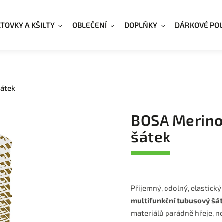
LTOVKY A KŠILTY
OBLEČENÍ
DOPLŇKY
DÁRKOVÉ PO
šátek
BOSA Merino
šátek
Příjemný, odolný, elastický
multifunkční tubusový šá
materiálů parádně hřeje, n