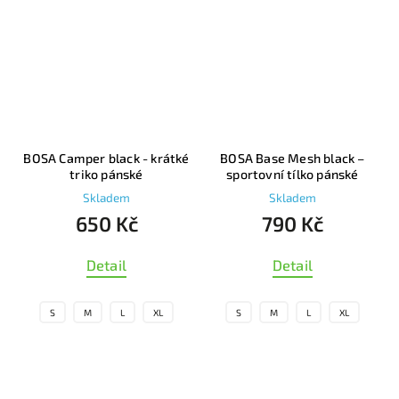
BOSA Camper black - krátké
BOSA Base Mesh black –
B
triko pánské
sportovní tílko pánské
Skladem
Skladem
650 Kč
790 Kč
Detail
Detail
S
M
L
XL
S
M
L
XL