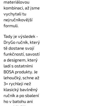
materiálovou
kombinaci, až jsme
vychytali tu
nejručníkovější
formuli.
Tady je výsledek -
DryGo ručník, který
tě dostane svojí
funkčností, savostí
a designem, který
ladí s ostatními
BOSA produkty. Je
lehoučký, schne až
3× rychleji než
klasický bavlněný
ručník a po sbalení
ho v batohu ani