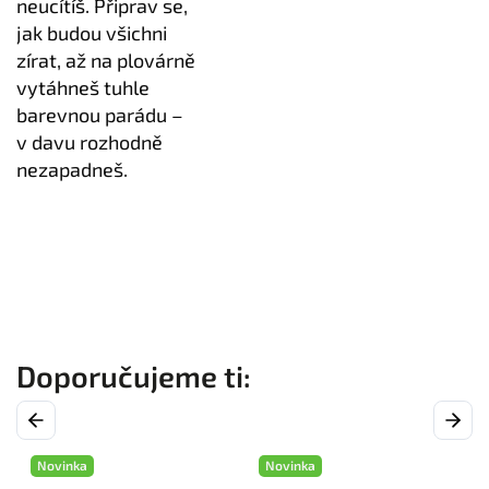
neucítíš. Připrav se,
jak budou všichni
zírat, až na plovárně
vytáhneš tuhle
barevnou parádu –
v davu rozhodně
nezapadneš.
Previous
Next
Novinka
Novinka